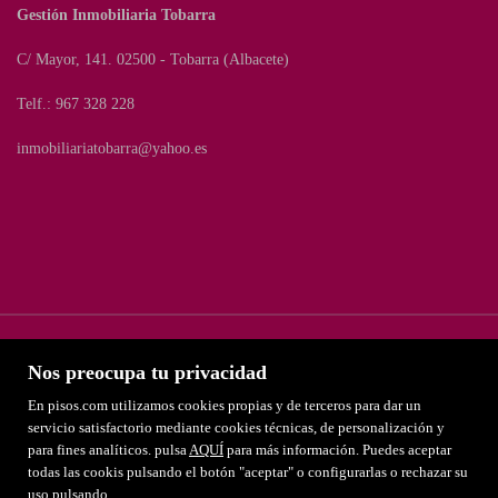
Gestión Inmobiliaria Tobarra
C/ Mayor, 141. 02500 - Tobarra (Albacete)
Telf.: 967 328 228
inmobiliariatobarra@yahoo.es
Nos preocupa tu privacidad
En pisos.com utilizamos cookies propias y de terceros para dar un
servicio satisfactorio mediante cookies técnicas, de personalización y
para fines analíticos. pulsa
AQUÍ
para más información. Puedes aceptar
Destacados
todas las cookis pulsando el botón "aceptar" o configurarlas o rechazar su
Aviso legal
uso pulsando