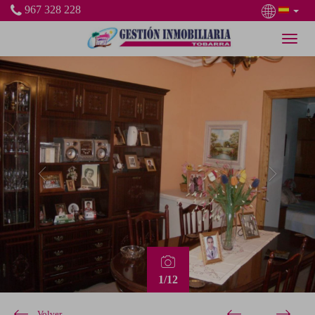
967 328 228
Previous
Next
1
/12
Volver