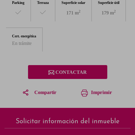
Parking
Terraza
Superficie solar
Superficie útil
2
2
171 m
179 m
Cert. energética
En trámite
CONTACTAR
Imprimir
Compartir
1
/12
Solicitar información del inmueble