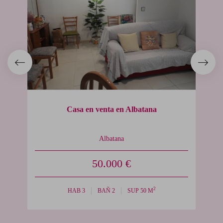
Casa en venta en Albatana
Albatana
50.000 €
2
HAB 3
BAÑ 2
SUP 50 M